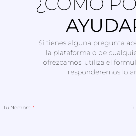
¿CÓMO P
AYUDA
Si tienes alguna pregunta ace
la plataforma o de cualquie
ofrezcamos, utiliza el formul
responderemos lo an
Tu Nombre
T