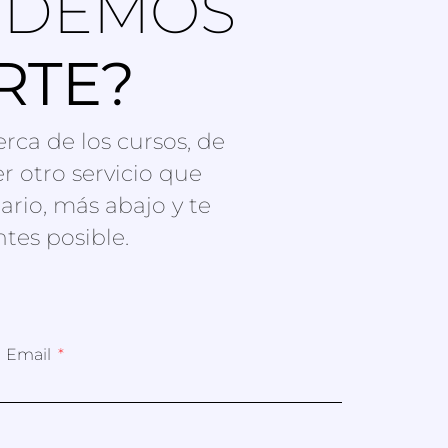
ODEMOS
RTE?
rca de los cursos, de
r otro servicio que
ario, más abajo y te
tes posible.
u Email